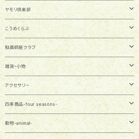
季節商品
ヤモリ倶楽部
グラスランタン
雑貨・小物
マグネット
こうめくらぶ
ランプシェード
マグネット
布製品
ブローチ
アクセサリー
駄画師屋クラブ
一筆箋
エコバッグ
ピアス
アクセサリー
バッグチャーム
雑貨・小物
おばさま
雑貨・小物
ランチバッグ
ネックレス
ピアス
プチバッグ
缶バッジ
大五郎
ステーショナリー
アクセサリー
マスク
ネックレス
飾りボタン
マグネット
布製品
さる郎
エコバッグ
ピアス
四季商品-four seasons-
３wayバッグ
ブローチ
一筆箋
エコバッグ
トートバッグ
フラガール
３wayバッグ
ネックレス
春-spring-
動物-animal-
Tシャツ
プチバッグ