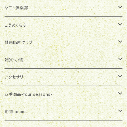
季節商品
ヤモリ倶楽部
グラスランタン
雑貨・小物
マグネット
こうめくらぶ
ランプシェード
マグネット
布製品
ブローチ
アクセサリー
駄画師屋クラブ
一筆箋
エコバッグ
ピアス
アクセサリー
バッグチャーム
雑貨・小物
おばさま
雑貨・小物
ランチバッグ
ネックレス
ピアス
プチバッグ
缶バッジ
大五郎
ステーショナリー
アクセサリー
マスク
ネックレス
飾りボタン
マグネット
布製品
さる郎
エコバッグ
ピアス
四季商品-four seasons-
３wayバッグ
ブローチ
一筆箋
エコバッグ
トートバッグ
フラガール
３wayバッグ
ネックレス
春-spring-
動物-animal-
Tシャツ
プチバッグ
ランチバッグ