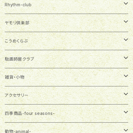
Rhythm-club
季節商品
ヤモリ倶楽部
グラスランタン
雑貨・小物
マグネット
こうめくらぶ
ランプシェード
マグネット
布製品
ブローチ
アクセサリー
駄画師屋クラブ
一筆箋
エコバッグ
ピアス
アクセサリー
バッグチャーム
雑貨・小物
おばさま
雑貨・小物
ランチバッグ
ネックレス
ピアス
プチバッグ
缶バッジ
大五郎
ステーショナリー
アクセサリー
マスク
ネックレス
飾りボタン
マグネット
布製品
さる郎
エコバッグ
ピアス
四季商品-four seasons-
３wayバッグ
ブローチ
一筆箋
エコバッグ
トートバッグ
フラガール
３wayバッグ
ネックレス
春-spring-
動物-animal-