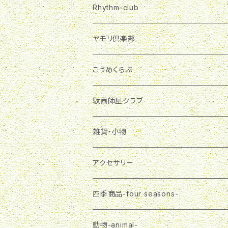
Rhythm-club
季節商品
ヤモリ倶楽部
グラスランタン
雑貨・小物
マグネット
こうめくらぶ
ランプシェード
マグネット
布製品
ブローチ
アクセサリー
駄画師屋クラブ
一筆箋
エコバッグ
ピアス
アクセサリー
バッグチャーム
雑貨・小物
おばさま
雑貨・小物
ランチバッグ
ネックレス
ピアス
プチバッグ
缶バッジ
大五郎
ステーショナリー
アクセサリー
マスク
ネックレス
飾りボタン
マグネット
布製品
さる郎
エコバッグ
ピアス
四季商品-four seasons-
３wayバッグ
ブローチ
一筆箋
エコバッグ
トートバッグ
フラガール
３wayバッグ
ネックレス
春-spring-
動物-animal-