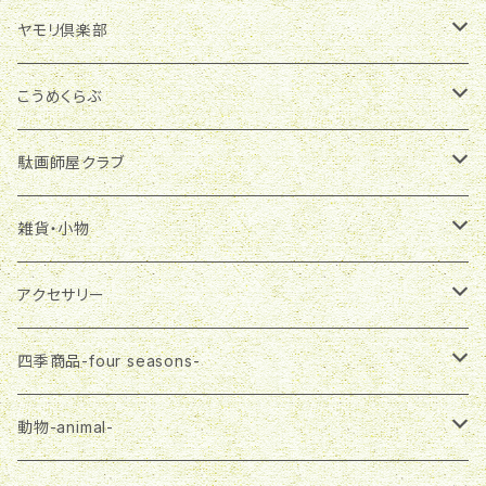
季節商品
ヤモリ倶楽部
グラスランタン
雑貨・小物
マグネット
こうめくらぶ
ランプシェード
マグネット
布製品
ブローチ
アクセサリー
駄画師屋クラブ
一筆箋
エコバッグ
ピアス
アクセサリー
バッグチャーム
雑貨・小物
おばさま
雑貨・小物
ランチバッグ
ネックレス
ピアス
プチバッグ
缶バッジ
大五郎
ステーショナリー
アクセサリー
マスク
ネックレス
飾りボタン
マグネット
布製品
さる郎
エコバッグ
ピアス
四季商品-four seasons-
３wayバッグ
ブローチ
一筆箋
エコバッグ
トートバッグ
フラガール
３wayバッグ
ネックレス
春-spring-
動物-animal-
Tシャツ
プチバッグ
ランチバッグ