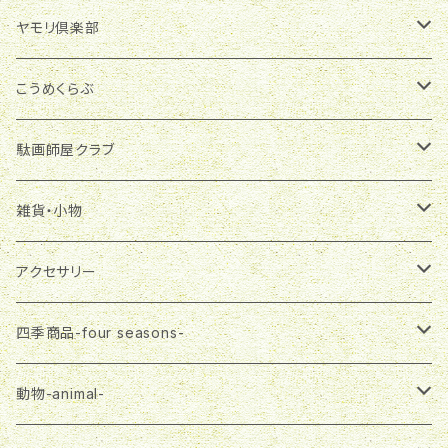
季節商品
ヤモリ倶楽部
グラスランタン
雑貨・小物
マグネット
こうめくらぶ
ランプシェード
マグネット
布製品
ブローチ
アクセサリー
駄画師屋クラブ
一筆箋
エコバッグ
ピアス
アクセサリー
バッグチャーム
雑貨・小物
おばさま
雑貨・小物
ランチバッグ
ネックレス
ピアス
プチバッグ
缶バッジ
大五郎
ステーショナリー
アクセサリー
マスク
ネックレス
飾りボタン
マグネット
布製品
さる郎
エコバッグ
ピアス
四季商品-four seasons-
３wayバッグ
ブローチ
一筆箋
エコバッグ
トートバッグ
フラガール
３wayバッグ
ネックレス
春-spring-
動物-animal-
Tシャツ
プチバッグ
ランチバッグ