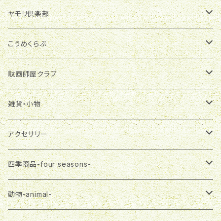
季節商品
ヤモリ倶楽部
グラスランタン
雑貨・小物
マグネット
こうめくらぶ
ランプシェード
マグネット
布製品
ブローチ
アクセサリー
駄画師屋クラブ
一筆箋
エコバッグ
ピアス
アクセサリー
バッグチャーム
雑貨・小物
おばさま
雑貨・小物
ランチバッグ
ネックレス
ピアス
プチバッグ
缶バッジ
大五郎
ステーショナリー
アクセサリー
マスク
ネックレス
飾りボタン
マグネット
布製品
さる郎
エコバッグ
ピアス
四季商品-four seasons-
３wayバッグ
ブローチ
一筆箋
エコバッグ
トートバッグ
フラガール
３wayバッグ
ネックレス
春-spring-
動物-animal-
Tシャツ
プチバッグ
ランチバッグ