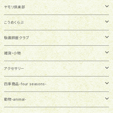
季節商品
ヤモリ倶楽部
グラスランタン
雑貨・小物
マグネット
こうめくらぶ
ランプシェード
マグネット
布製品
ブローチ
アクセサリー
駄画師屋クラブ
一筆箋
エコバッグ
ピアス
アクセサリー
バッグチャーム
雑貨・小物
おばさま
雑貨・小物
ランチバッグ
ネックレス
ピアス
プチバッグ
缶バッジ
大五郎
ステーショナリー
アクセサリー
マスク
ネックレス
飾りボタン
マグネット
布製品
さる郎
エコバッグ
ピアス
四季商品-four seasons-
３wayバッグ
ブローチ
一筆箋
エコバッグ
トートバッグ
フラガール
３wayバッグ
ネックレス
春-spring-
動物-animal-
Tシャツ
プチバッグ
ランチバッグ